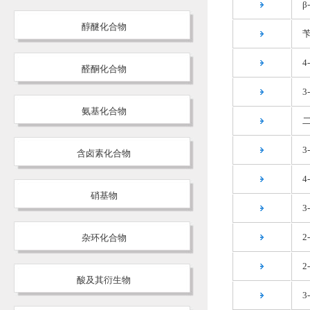
β
醇醚化合物
4
醛酮化合物
3
氨基化合物
含卤素化合物
硝基物
2
杂环化合物
2
酸及其衍生物
3