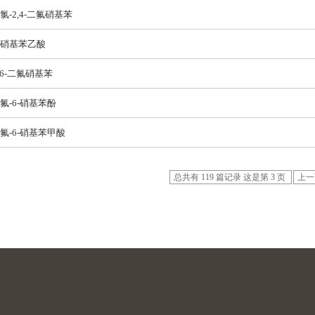
-氯-2,4-二氟硝基苯
-硝基苯乙酸
,6-二氟硝基苯
-氟-6-硝基苯酚
-氟-6-硝基苯甲酸
总共有 119 篇记录 这是第 3 页
上一