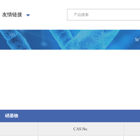
友情链接
W
硝基物
CAS No.