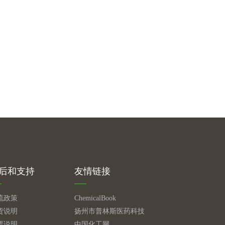
后和支持
友情链接
流政策
ChemicalBook
货说明
扬州市普林斯医药科技
票说明
中国化工网