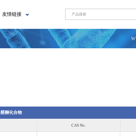
友情链接
W
醛酮化合物
CAS No.