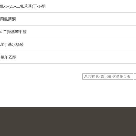
-氯-1-(2,5-二氟苯基)丁-1-酮
-四氢萘酮
,4-二羟基苯甲醛
3-叔丁基水杨醛
邻氟苯乙酮
总共有 95 篇记录 这是第 1 页