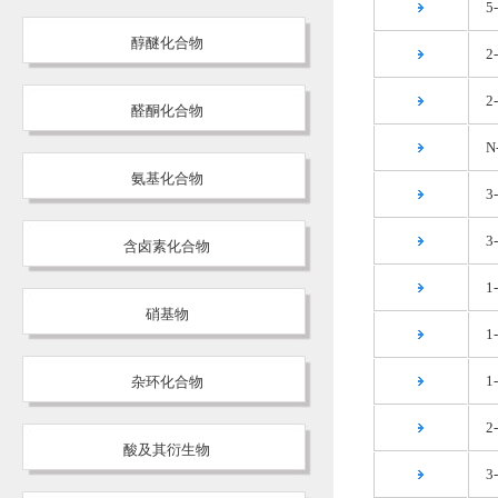
5
醇醚化合物
2
2
醛酮化合物
N
氨基化合物
3
3
含卤素化合物
1
硝基物
1
1
杂环化合物
2
酸及其衍生物
3